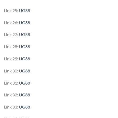
Link 25:
UG88
Link 26:
UG88
Link 27:
UG88
Link 28:
UG88
Link 29:
UG88
Link 30:
UG88
Link 31:
UG88
Link 32:
UG88
Link 33:
UG88