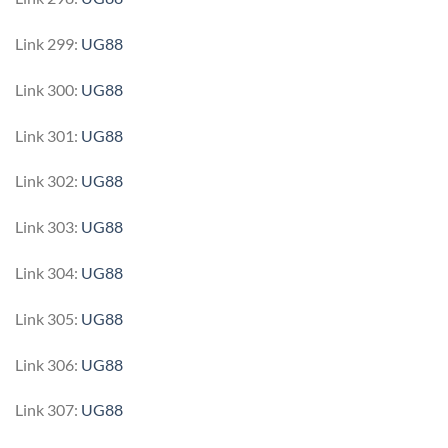
Link 299:
UG88
Link 300:
UG88
Link 301:
UG88
Link 302:
UG88
Link 303:
UG88
Link 304:
UG88
Link 305:
UG88
Link 306:
UG88
Link 307:
UG88