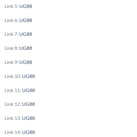
Link 5:
UG88
Link 6:
UG88
Link 7:
UG88
Link 8:
UG88
Link 9:
UG88
Link 10:
UG88
Link 11:
UG88
Link 12:
UG88
Link 13:
UG88
Link 14:
UG88