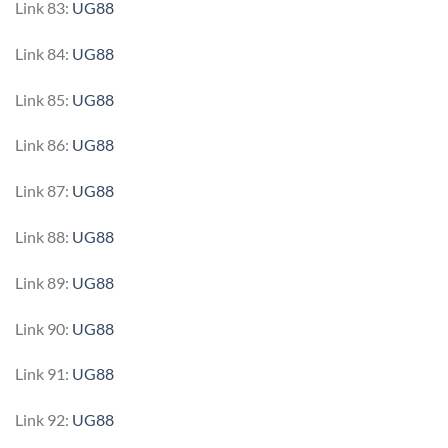
Link 83:
UG88
Link 84:
UG88
Link 85:
UG88
Link 86:
UG88
Link 87:
UG88
Link 88:
UG88
Link 89:
UG88
Link 90:
UG88
Link 91:
UG88
Link 92:
UG88