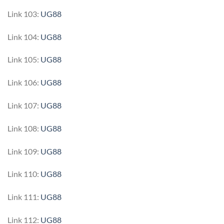
Link 103:
UG88
Link 104:
UG88
Link 105:
UG88
Link 106:
UG88
Link 107:
UG88
Link 108:
UG88
Link 109:
UG88
Link 110:
UG88
Link 111:
UG88
Link 112:
UG88