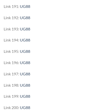
Link 191:
UG88
Link 192:
UG88
Link 193:
UG88
Link 194:
UG88
Link 195:
UG88
Link 196:
UG88
Link 197:
UG88
Link 198:
UG88
Link 199:
UG88
Link 200:
UG88