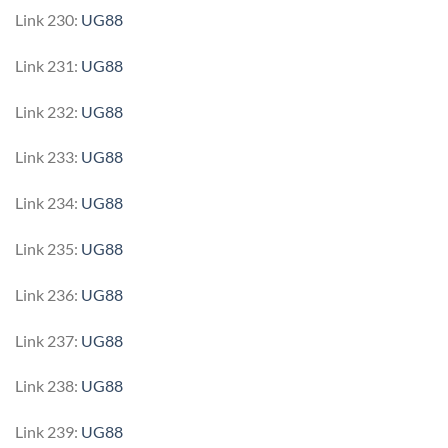
Link 230:
UG88
Link 231:
UG88
Link 232:
UG88
Link 233:
UG88
Link 234:
UG88
Link 235:
UG88
Link 236:
UG88
Link 237:
UG88
Link 238:
UG88
Link 239:
UG88