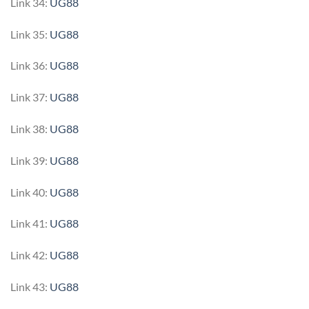
Link 34:
UG88
Link 35:
UG88
Link 36:
UG88
Link 37:
UG88
Link 38:
UG88
Link 39:
UG88
Link 40:
UG88
Link 41:
UG88
Link 42:
UG88
Link 43:
UG88