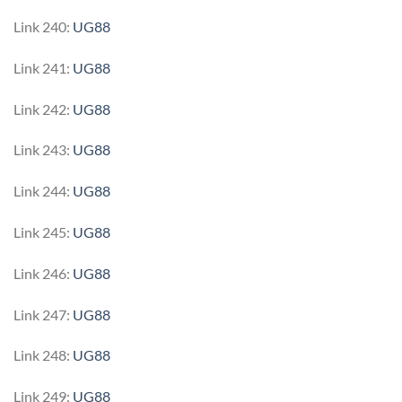
Link 240:
UG88
Link 241:
UG88
Link 242:
UG88
Link 243:
UG88
Link 244:
UG88
Link 245:
UG88
Link 246:
UG88
Link 247:
UG88
Link 248:
UG88
Link 249:
UG88