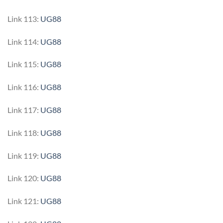
Link 113:
UG88
Link 114:
UG88
Link 115:
UG88
Link 116:
UG88
Link 117:
UG88
Link 118:
UG88
Link 119:
UG88
Link 120:
UG88
Link 121:
UG88