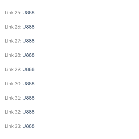
Link 25:
U888
Link 26:
U888
Link 27:
U888
Link 28:
U888
Link 29:
U888
Link 30:
U888
Link 31:
U888
Link 32:
U888
Link 33:
U888