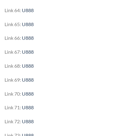
Link 64:
U888
Link 65:
U888
Link 66:
U888
Link 67:
U888
Link 68:
U888
Link 69:
U888
Link 70:
U888
Link 71:
U888
Link 72:
U888
Link 73:
U888