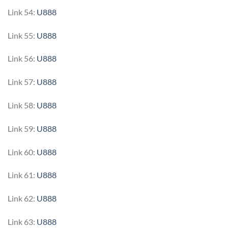
Link 54:
U888
Link 55:
U888
Link 56:
U888
Link 57:
U888
Link 58:
U888
Link 59:
U888
Link 60:
U888
Link 61:
U888
Link 62:
U888
Link 63:
U888