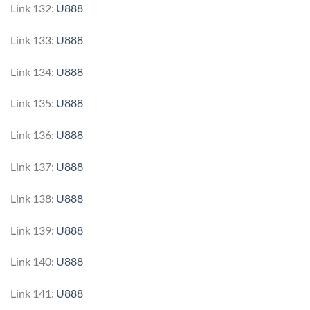
Link 132:
U888
Link 133:
U888
Link 134:
U888
Link 135:
U888
Link 136:
U888
Link 137:
U888
Link 138:
U888
Link 139:
U888
Link 140:
U888
Link 141:
U888