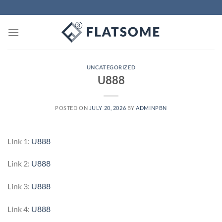
Skip
to
content
UNCATEGORIZED
U888
POSTED ON
JULY 20, 2026
BY
ADMINPBN
Link 1:
U888
Link 2:
U888
Link 3:
U888
Link 4:
U888