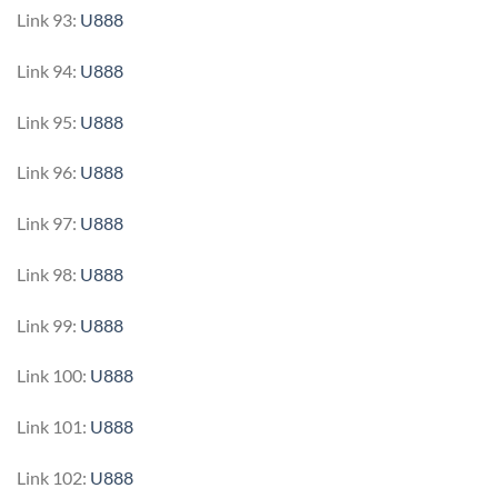
Link 93:
U888
Link 94:
U888
Link 95:
U888
Link 96:
U888
Link 97:
U888
Link 98:
U888
Link 99:
U888
Link 100:
U888
Link 101:
U888
Link 102:
U888