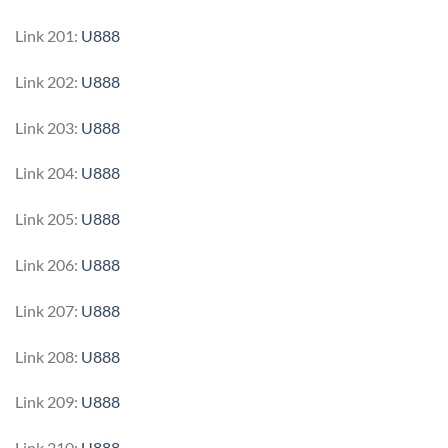
Link 201:
U888
Link 202:
U888
Link 203:
U888
Link 204:
U888
Link 205:
U888
Link 206:
U888
Link 207:
U888
Link 208:
U888
Link 209:
U888
Link 210:
U888