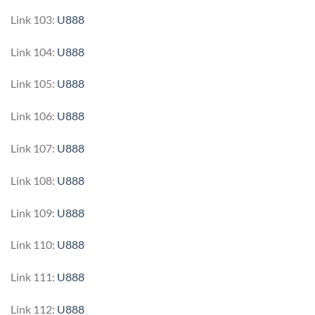
Link 103:
U888
Link 104:
U888
Link 105:
U888
Link 106:
U888
Link 107:
U888
Link 108:
U888
Link 109:
U888
Link 110:
U888
Link 111:
U888
Link 112:
U888