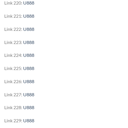
Link 220:
U888
Link 221:
U888
Link 222:
U888
Link 223:
U888
Link 224:
U888
Link 225:
U888
Link 226:
U888
Link 227:
U888
Link 228:
U888
Link 229:
U888