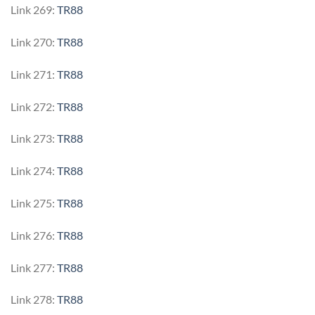
Link 269:
TR88
Link 270:
TR88
Link 271:
TR88
Link 272:
TR88
Link 273:
TR88
Link 274:
TR88
Link 275:
TR88
Link 276:
TR88
Link 277:
TR88
Link 278:
TR88