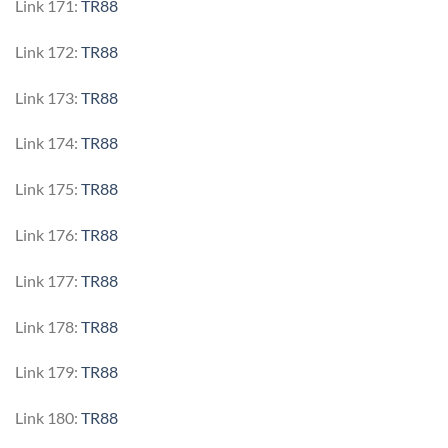
Link 171:
TR88
Link 172:
TR88
Link 173:
TR88
Link 174:
TR88
Link 175:
TR88
Link 176:
TR88
Link 177:
TR88
Link 178:
TR88
Link 179:
TR88
Link 180:
TR88