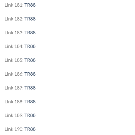
Link 181:
TR88
Link 182:
TR88
Link 183:
TR88
Link 184:
TR88
Link 185:
TR88
Link 186:
TR88
Link 187:
TR88
Link 188:
TR88
Link 189:
TR88
Link 190:
TR88