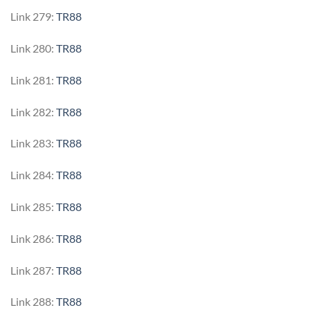
Link 279:
TR88
Link 280:
TR88
Link 281:
TR88
Link 282:
TR88
Link 283:
TR88
Link 284:
TR88
Link 285:
TR88
Link 286:
TR88
Link 287:
TR88
Link 288:
TR88