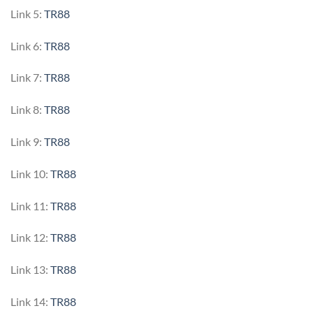
Link 5:
TR88
Link 6:
TR88
Link 7:
TR88
Link 8:
TR88
Link 9:
TR88
Link 10:
TR88
Link 11:
TR88
Link 12:
TR88
Link 13:
TR88
Link 14:
TR88