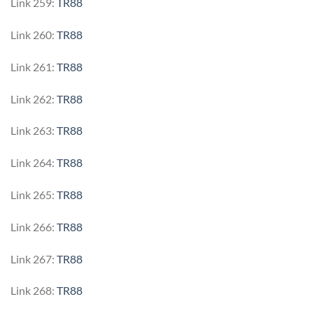
Link 259:
TR88
Link 260:
TR88
Link 261:
TR88
Link 262:
TR88
Link 263:
TR88
Link 264:
TR88
Link 265:
TR88
Link 266:
TR88
Link 267:
TR88
Link 268:
TR88