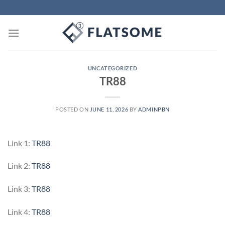
Skip
to
content
UNCATEGORIZED
TR88
POSTED ON
JUNE 11, 2026
BY
ADMINPBN
Link 1:
TR88
Link 2:
TR88
Link 3:
TR88
Link 4:
TR88