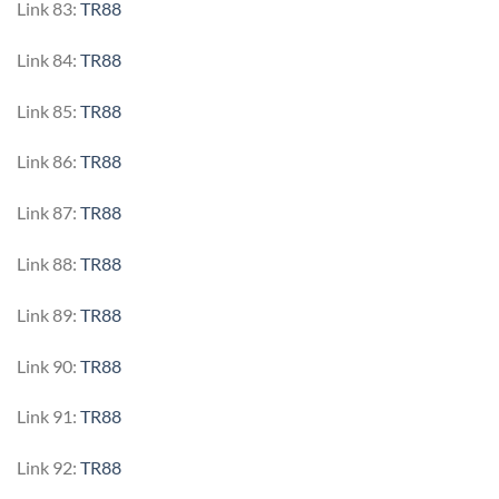
Link 83:
TR88
Link 84:
TR88
Link 85:
TR88
Link 86:
TR88
Link 87:
TR88
Link 88:
TR88
Link 89:
TR88
Link 90:
TR88
Link 91:
TR88
Link 92:
TR88