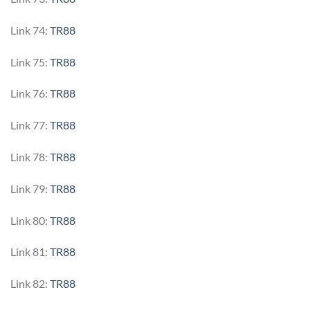
Link 74:
TR88
Link 75:
TR88
Link 76:
TR88
Link 77:
TR88
Link 78:
TR88
Link 79:
TR88
Link 80:
TR88
Link 81:
TR88
Link 82:
TR88