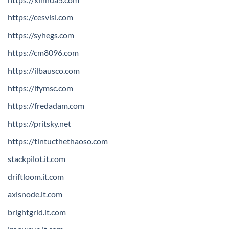
https://cesvisl.com
https://syhegs.com
https://cm8096.com
https://ilbausco.com
https://lfymsc.com
https://fredadam.com
https://pritsky.net
https://tintucthethaoso.com
stackpilot.it.com
driftloom.it.com
axisnode.it.com
brightgrid.it.com