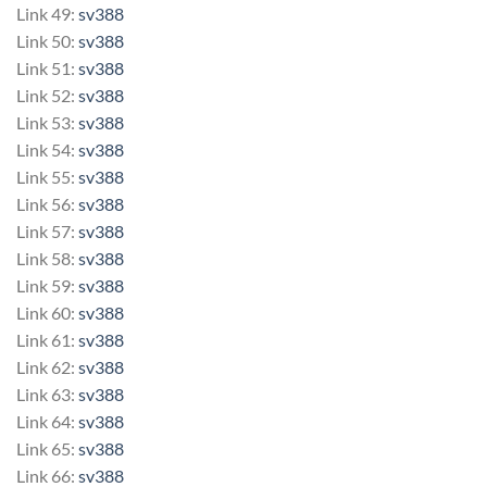
Link 49:
sv388
Link 50:
sv388
Link 51:
sv388
Link 52:
sv388
Link 53:
sv388
Link 54:
sv388
Link 55:
sv388
Link 56:
sv388
Link 57:
sv388
Link 58:
sv388
Link 59:
sv388
Link 60:
sv388
Link 61:
sv388
Link 62:
sv388
Link 63:
sv388
Link 64:
sv388
Link 65:
sv388
Link 66:
sv388