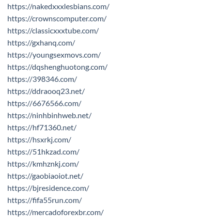
https://nakedxxxlesbians.com/
https://crownscomputer.com/
https://classicxxxtube.com/
https://gxhanq.com/
https://youngsexmovs.com/
https://dqshenghuotong.com/
https://398346.com/
https://ddraooq23.net/
https://6676566.com/
https://ninhbinhweb.net/
https://hf71360.net/
https://hsxrkj.com/
https://51hkzad.com/
https://kmhznkj.com/
https://gaobiaoiot.net/
https://bjresidence.com/
https://fifa55run.com/
https://mercadoforexbr.com/