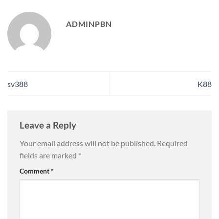
ADMINPBN
sv388
K88
Leave a Reply
Your email address will not be published.
Required
fields are marked
*
Comment
*