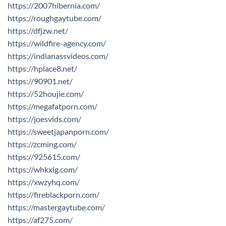
https://2007hibernia.com/
https://roughgaytube.com/
https://dfjzw.net/
https://wildfire-agency.com/
https://indianassvideos.com/
https://hplace8.net/
https://90901.net/
https://52houjie.com/
https://megafatporn.com/
https://joesvids.com/
https://sweetjapanporn.com/
https://zcming.com/
https://925615.com/
https://whkxlg.com/
https://xwzyhq.com/
https://fireblackporn.com/
https://mastergaytube.com/
https://af275.com/