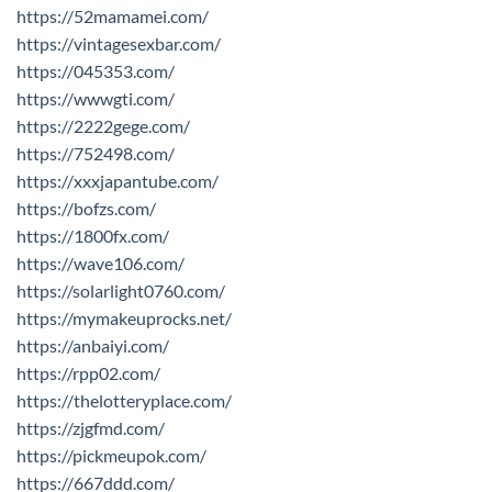
https://52mamamei.com/
https://vintagesexbar.com/
https://045353.com/
https://wwwgti.com/
https://2222gege.com/
https://752498.com/
https://xxxjapantube.com/
https://bofzs.com/
https://1800fx.com/
https://wave106.com/
https://solarlight0760.com/
https://mymakeuprocks.net/
https://anbaiyi.com/
https://rpp02.com/
https://thelotteryplace.com/
https://zjgfmd.com/
https://pickmeupok.com/
https://667ddd.com/