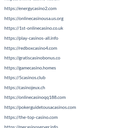
https://energycasino2.com
https://onlinecasinousa.us.org
https://1st-onlinecasino.co.uk
https://play-casinos-all.info
https://redboxcasino4.com
https://gratiscasinobonus.co
https://gamecasino.homes
https://5casinos.club
https://casinojeux.ch
https://onlinecasinoqq188.com
https://pokerguidetousacasinos.com
https://the-top-casino.com
https://mecasinoserver.info