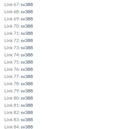
Link 67:
sv388
Link 68:
sv388
Link 69:
sv388
Link 70:
sv388
Link 71:
sv388
Link 72:
sv388
Link 73:
sv388
Link 74:
sv388
Link 75:
sv388
Link 76:
sv388
Link 77:
sv388
Link 78:
sv388
Link 79:
sv388
Link 80:
sv388
Link 81:
sv388
Link 82:
sv388
Link 83:
sv388
Link 84:
sv388