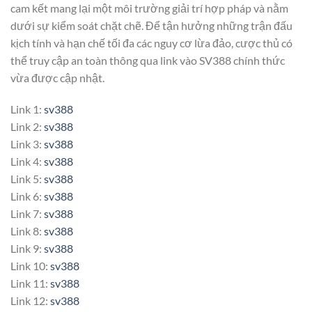
cam kết mang lại một môi trường giải trí hợp pháp và nằm
dưới sự kiểm soát chặt chẽ. Để tận hưởng những trận đấu
kịch tính và hạn chế tối đa các nguy cơ lừa đảo, cược thủ có
thể truy cập an toàn thông qua link vào SV388 chính thức
vừa được cập nhật.
Link 1:
sv388
Link 2:
sv388
Link 3:
sv388
Link 4:
sv388
Link 5:
sv388
Link 6:
sv388
Link 7:
sv388
Link 8:
sv388
Link 9:
sv388
Link 10:
sv388
Link 11:
sv388
Link 12:
sv388