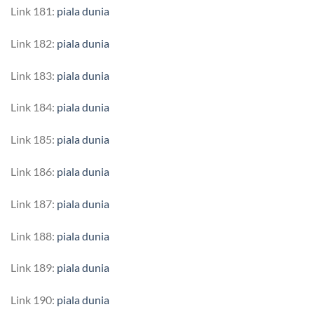
Link 181:
piala dunia
Link 182:
piala dunia
Link 183:
piala dunia
Link 184:
piala dunia
Link 185:
piala dunia
Link 186:
piala dunia
Link 187:
piala dunia
Link 188:
piala dunia
Link 189:
piala dunia
Link 190:
piala dunia