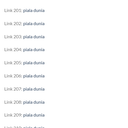
Link 201:
piala dunia
Link 202:
piala dunia
Link 203:
piala dunia
Link 204:
piala dunia
Link 205:
piala dunia
Link 206:
piala dunia
Link 207:
piala dunia
Link 208:
piala dunia
Link 209:
piala dunia
Link 210:
piala dunia