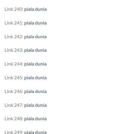
Link 240:
piala dunia
Link 241:
piala dunia
Link 242:
piala dunia
Link 243:
piala dunia
Link 244:
piala dunia
Link 245:
piala dunia
Link 246:
piala dunia
Link 247:
piala dunia
Link 248:
piala dunia
Link 249:
piala dunia