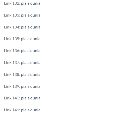
Link 132:
piala dunia
Link 133:
piala dunia
Link 134:
piala dunia
Link 135:
piala dunia
Link 136:
piala dunia
Link 137:
piala dunia
Link 138:
piala dunia
Link 139:
piala dunia
Link 140:
piala dunia
Link 141:
piala dunia