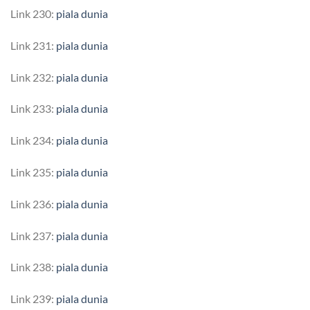
Link 230:
piala dunia
Link 231:
piala dunia
Link 232:
piala dunia
Link 233:
piala dunia
Link 234:
piala dunia
Link 235:
piala dunia
Link 236:
piala dunia
Link 237:
piala dunia
Link 238:
piala dunia
Link 239:
piala dunia