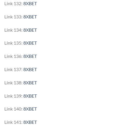
Link 132:
8XBET
Link 133:
8XBET
Link 134:
8XBET
Link 135:
8XBET
Link 136:
8XBET
Link 137:
8XBET
Link 138:
8XBET
Link 139:
8XBET
Link 140:
8XBET
Link 141:
8XBET