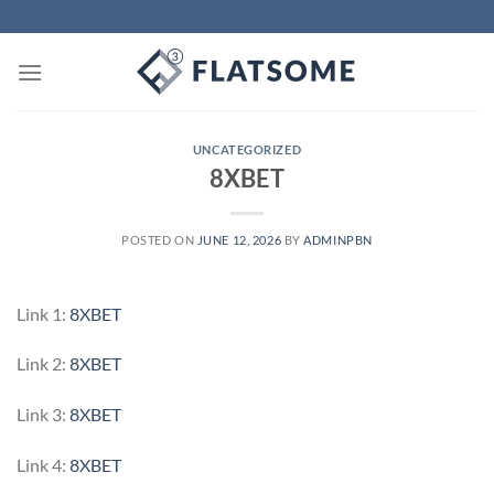
Skip
to
content
UNCATEGORIZED
8XBET
POSTED ON
JUNE 12, 2026
BY
ADMINPBN
Link 1:
8XBET
Link 2:
8XBET
Link 3:
8XBET
Link 4:
8XBET