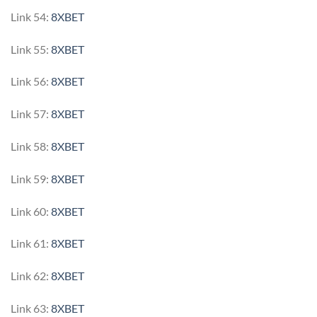
Link 54:
8XBET
Link 55:
8XBET
Link 56:
8XBET
Link 57:
8XBET
Link 58:
8XBET
Link 59:
8XBET
Link 60:
8XBET
Link 61:
8XBET
Link 62:
8XBET
Link 63:
8XBET