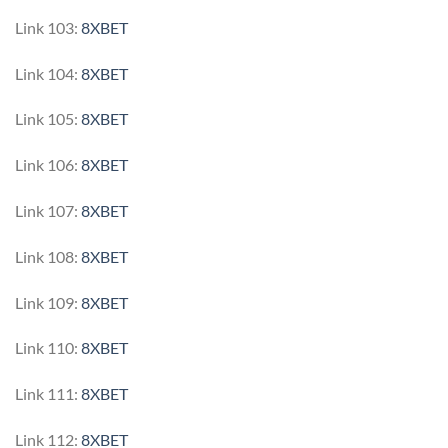
Link 103:
8XBET
Link 104:
8XBET
Link 105:
8XBET
Link 106:
8XBET
Link 107:
8XBET
Link 108:
8XBET
Link 109:
8XBET
Link 110:
8XBET
Link 111:
8XBET
Link 112:
8XBET