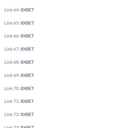
Link 64:
8XBET
Link 65:
8XBET
Link 66:
8XBET
Link 67:
8XBET
Link 68:
8XBET
Link 69:
8XBET
Link 70:
8XBET
Link 71:
8XBET
Link 72:
8XBET
Link 73:
8XBET