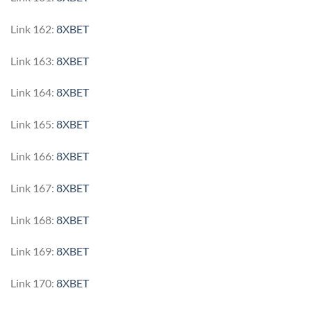
Link 162:
8XBET
Link 163:
8XBET
Link 164:
8XBET
Link 165:
8XBET
Link 166:
8XBET
Link 167:
8XBET
Link 168:
8XBET
Link 169:
8XBET
Link 170:
8XBET