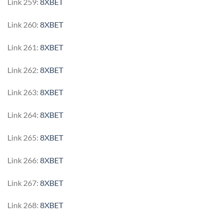
Link 259:
8XBET
Link 260:
8XBET
Link 261:
8XBET
Link 262:
8XBET
Link 263:
8XBET
Link 264:
8XBET
Link 265:
8XBET
Link 266:
8XBET
Link 267:
8XBET
Link 268:
8XBET