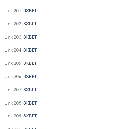
Link 201:
8XBET
Link 202:
8XBET
Link 203:
8XBET
Link 204:
8XBET
Link 205:
8XBET
Link 206:
8XBET
Link 207:
8XBET
Link 208:
8XBET
Link 209:
8XBET
Link 210:
8XBET