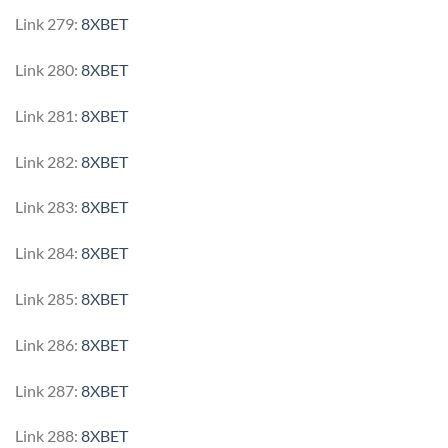
Link 279:
8XBET
Link 280:
8XBET
Link 281:
8XBET
Link 282:
8XBET
Link 283:
8XBET
Link 284:
8XBET
Link 285:
8XBET
Link 286:
8XBET
Link 287:
8XBET
Link 288:
8XBET