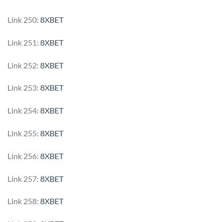
Link 250:
8XBET
Link 251:
8XBET
Link 252:
8XBET
Link 253:
8XBET
Link 254:
8XBET
Link 255:
8XBET
Link 256:
8XBET
Link 257:
8XBET
Link 258:
8XBET