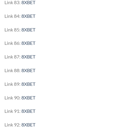
Link 83:
8XBET
Link 84:
8XBET
Link 85:
8XBET
Link 86:
8XBET
Link 87:
8XBET
Link 88:
8XBET
Link 89:
8XBET
Link 90:
8XBET
Link 91:
8XBET
Link 92:
8XBET