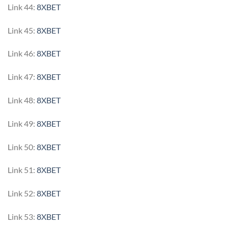
Link 44:
8XBET
Link 45:
8XBET
Link 46:
8XBET
Link 47:
8XBET
Link 48:
8XBET
Link 49:
8XBET
Link 50:
8XBET
Link 51:
8XBET
Link 52:
8XBET
Link 53:
8XBET