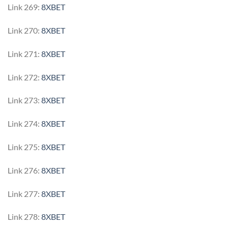
Link 269:
8XBET
Link 270:
8XBET
Link 271:
8XBET
Link 272:
8XBET
Link 273:
8XBET
Link 274:
8XBET
Link 275:
8XBET
Link 276:
8XBET
Link 277:
8XBET
Link 278:
8XBET