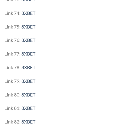
Link 74:
8XBET
Link 75:
8XBET
Link 76:
8XBET
Link 77:
8XBET
Link 78:
8XBET
Link 79:
8XBET
Link 80:
8XBET
Link 81:
8XBET
Link 82:
8XBET